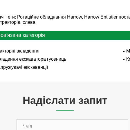
ячі теги: Ротаційне обладнання Harrow, Harrow Entlutier пос
 тракторів, слава
ов'язана категорія
акторні вкладення
М
ладення екскаватора гусениць
К
пружувачі екскавенції
Надіслати запит