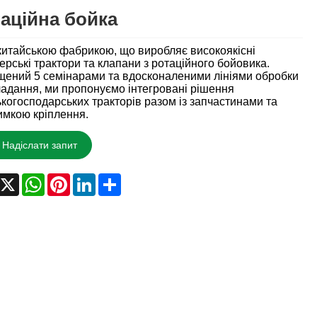
аційна бойка
китайською фабрикою, що виробляє високоякісні
рські трактори та клапани з ротаційного бойовика.
ений 5 семінарами та вдосконаленими лініями обробки
ладання, ми пропонуємо інтегровані рішення
ькогосподарських тракторів разом із запчастинами та
имкою кріплення.
Надіслати запит
acebook
X
WhatsApp
Pinterest
LinkedIn
Share