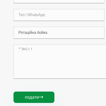
подати
