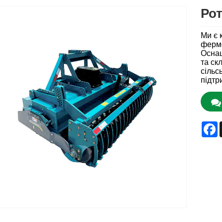
Рот
Ми є 
ферме
Оснащ
та ск
сільс
підтр
F