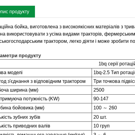
пис продукту
аційна бойка, виготовлена з високоякісних матеріалів з тр
на використовувати з усіма видами тракторів, фермерським
ьськогосподарським трактором, легко діяти і може зробити п
аметри продукту
1bq серії ротац
зва моделі
1bq-2.5 Тип ротац
од з'єднання з відповідним трактором
Три точкова підвіс
боча ширина (мм)
2500
дтримуюча потужність (KW)
90-147
бина бойовика (мм)
100 ～ 260
ькість зубних зубів
20 шт.
ькість приводних валів
10 груп
дкість домашнього завдання (км/год)
3 ～ 6