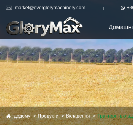

market@everglorymachinery.com

+8
Домашні
додому
Продукти
Вкладення
Тракторні вкла