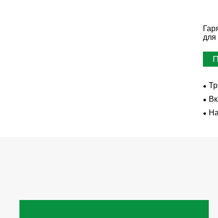
Гар
для
П
Тр
Вк
На