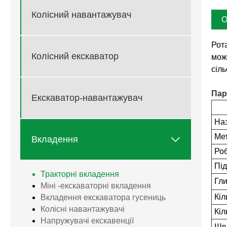
Колісний навантажувач
О
Рот
Колісний екскаватор
мож
сіл
Пар
Екскаватор-навантажувач
На
Мет

Вкладення
Ро
Пі
Тракторні вкладення
Гли
Міні -екскаваторні вкладення
Кіл
Вкладення екскаватора гусениць
Колісні навантажувачі
Кіл
Напружувачі екскавенції
Шви