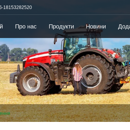
6-18153282520
й
Про нас
Продукти
Новини
Дод
дення