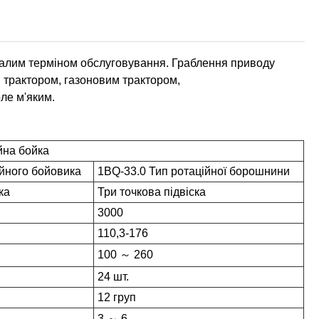
ивалим терміном обслуговування. Граблення приводу
 трактором, газоновим трактором,
оле м'яким.
ійна бойка
ійного бойовика
1BQ-33.0 Тип ротаційної борошнини
ка
Три точкова підвіска
3000
110,3-176
100 ～ 260
24 шт.
12 груп
3 ～ 6