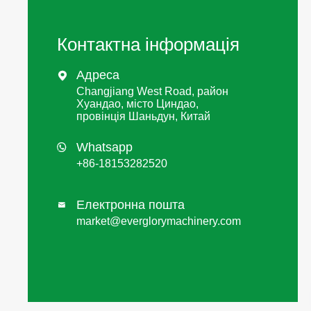
Контактна інформація
Адреса

Changjiang West Road, район
Хуандао, місто Циндао,
провінція Шаньдун, Китай
Whatsapp

+86-18153282520
Електронна пошта

market@everglorymachinery.com