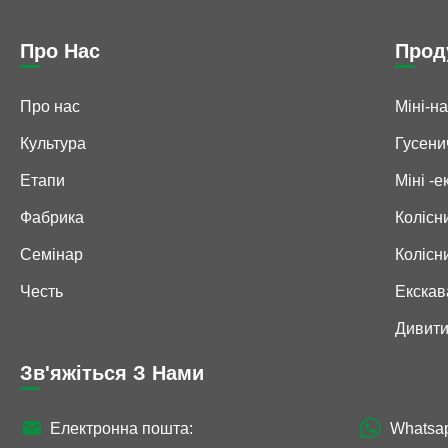
Про Нас
Прод
Про нас
Міні-н
Культура
Гусени
Етапи
Міні -
Фабрика
Колісн
Семінар
Колісн
Честь
Екскав
Дивити
Зв'яжіться З Нами


Електронна пошта:
Whatsa