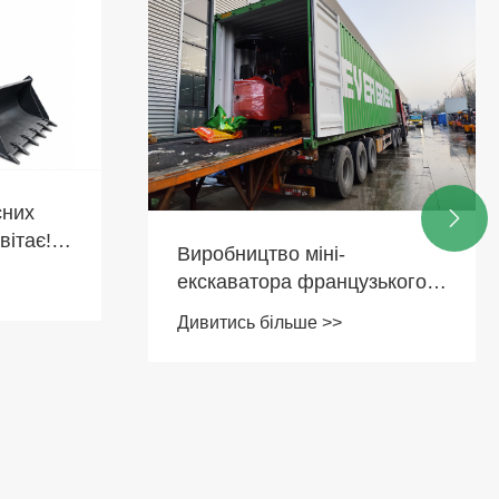
сних

вітає!
Виробництво міні-
ькова
екскаватора французького
клієнта завершено та
Дивитись більше >>
ячка,
відвантажено
ає від