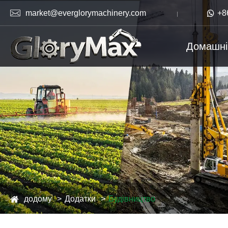

market@everglorymachinery.com

+8
Домашні
додому
Додатки
Будівництво