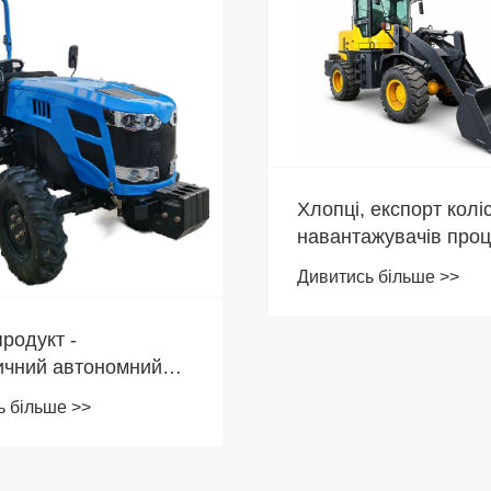
Хлопці, експорт колі
навантажувачів проц
Ця 2,5-тонна «кишен
Дивитись більше >>
електростанція» —
справжня робоча кон
родукт -
яка ніколи не відступ
ичний автономний
важкої роботи.
ь більше >>