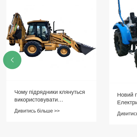

Чому підрядники клянуться
Новий п
використовувати
Електр
екскаватор-навантажувач
трактор
Дивитись більше >>
Дивитис
для швидкої окупності
інвестицій?