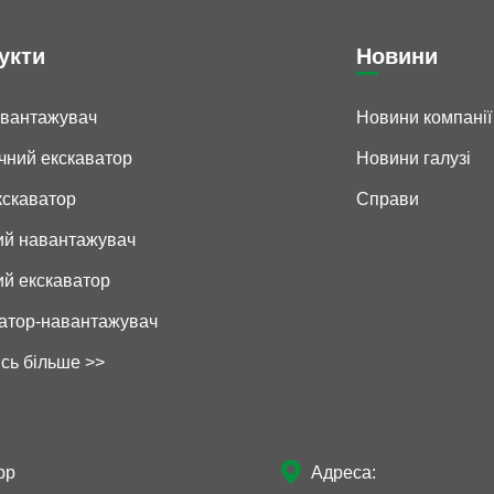
укти
Новини
авантажувач
Новини компанії
чний екскаватор
Новини галузі
екскаватор
Справи
ий навантажувач
ий екскаватор
атор-навантажувач
сь більше >>

pp
Адреса: