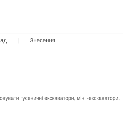
ад
Знесення
овувати гусеничні екскаватори, міні -екскаватори,